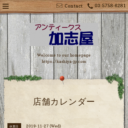
03-5758-6281
Contact
Welcome to our homepage
https://kashiya-jp.com
店舗カレンダー
2019-11-27 (Wed)
休業日