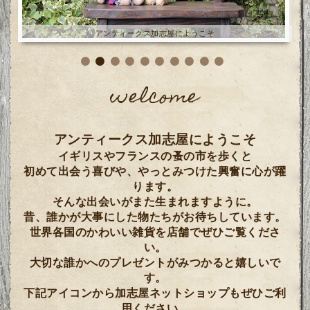
アンティークス加志屋にようこそ
welcome
アンティークス加志屋にようこそ
イギリスやフランスの蚤の市を歩くと
初めて出会う喜びや、やっとみつけた興奮に心が躍
ります。
そんな出会いがまた生まれますように。
昔、誰かが大事にした物たちがお待ちしています。
世界各国のかわいい雑貨を店舗でぜひご覧くださ
い。
大切な誰かへのプレゼントがみつかると嬉しいで
す。
下記アイコンから加志屋ネットショップもぜひご利
用ください。