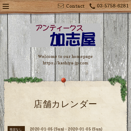
03-5758-6281
Contact
Welcome to our homepage
https://kashiya-jp.com
店舗カレンダー
2020-01-05 (Sun) - 2020-01-05 (Sun)
指定なし