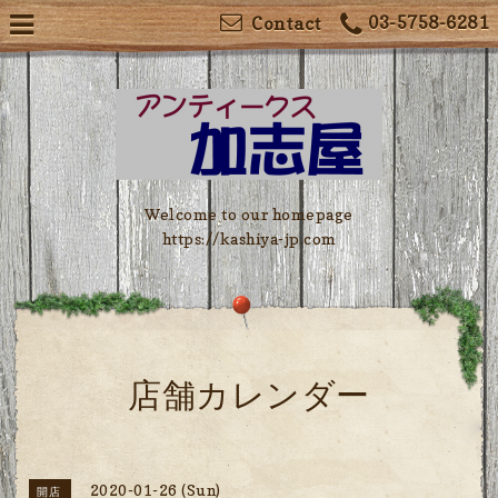
03-5758-6281
Contact
Welcome to our homepage
https://kashiya-jp.com
店舗カレンダー
2020-01-26 (Sun)
開店