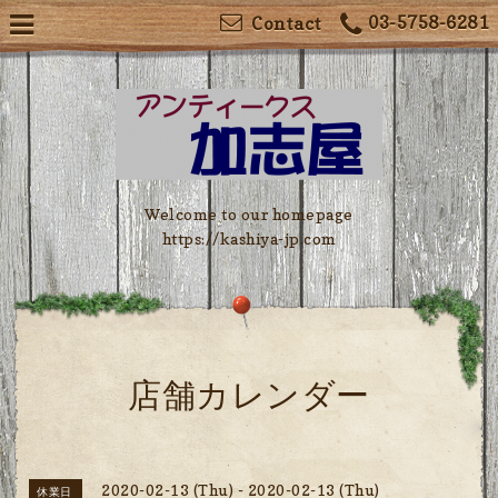
03-5758-6281
Contact
Welcome to our homepage
https://kashiya-jp.com
店舗カレンダー
2020-02-13 (Thu) - 2020-02-13 (Thu)
休業日