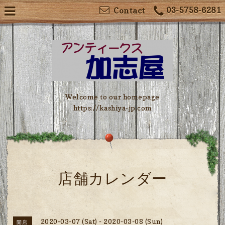
03-5758-6281
Contact
Welcome to our homepage
https://kashiya-jp.com
店舗カレンダー
2020-03-07 (Sat) - 2020-03-08 (Sun)
開店