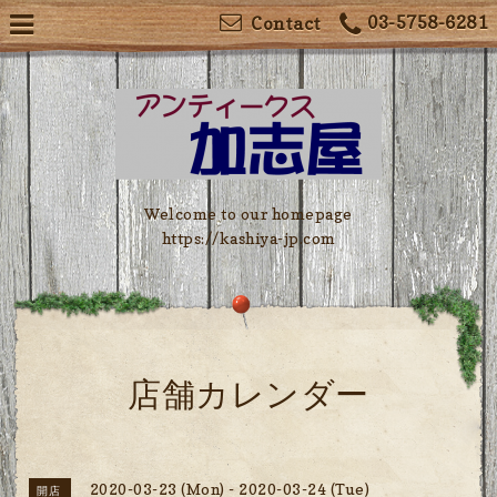
03-5758-6281
Contact
Welcome to our homepage
https://kashiya-jp.com
店舗カレンダー
2020-03-23 (Mon) - 2020-03-24 (Tue)
開店