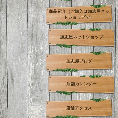
商品紹介（ご購入は加志屋ネッ
トショップで）
加志屋ネットショップ
加志屋ブログ
店舗カレンダー
店舗アクセス