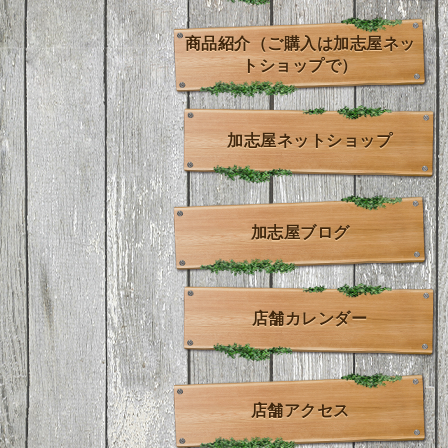
商品紹介（ご購入は加志屋ネッ
トショップで）
加志屋ネットショップ
加志屋ブログ
店舗カレンダー
店舗アクセス