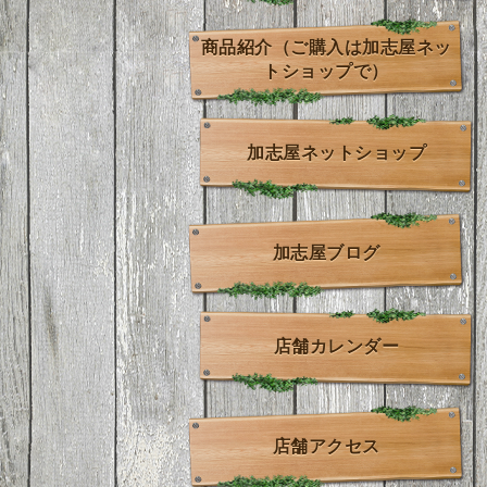
商品紹介（ご購入は加志屋ネッ
トショップで）
加志屋ネットショップ
加志屋ブログ
店舗カレンダー
店舗アクセス