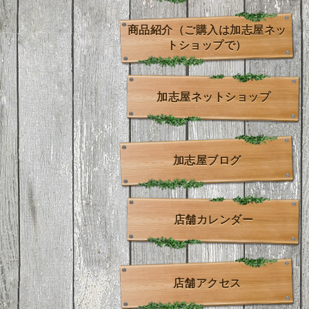
商品紹介（ご購入は加志屋ネッ
トショップで）
加志屋ネットショップ
加志屋ブログ
店舗カレンダー
店舗アクセス