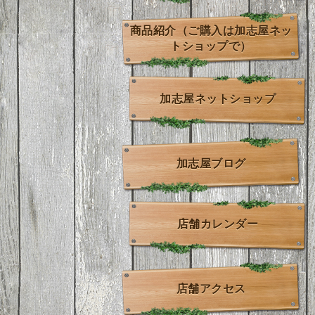
商品紹介（ご購入は加志屋ネッ
トショップで）
加志屋ネットショップ
加志屋ブログ
店舗カレンダー
店舗アクセス