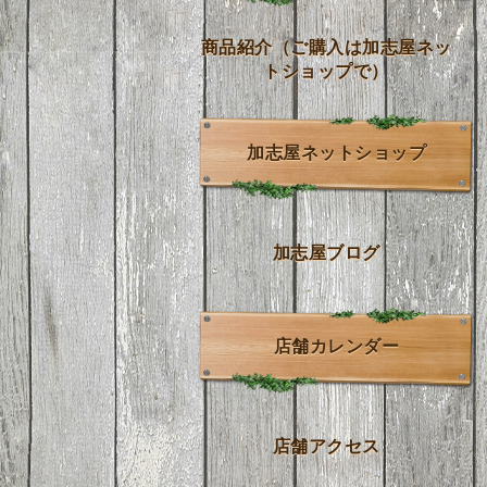
商品紹介（ご購入は加志屋ネッ
トショップで）
加志屋ネットショップ
加志屋ブログ
店舗カレンダー
店舗アクセス