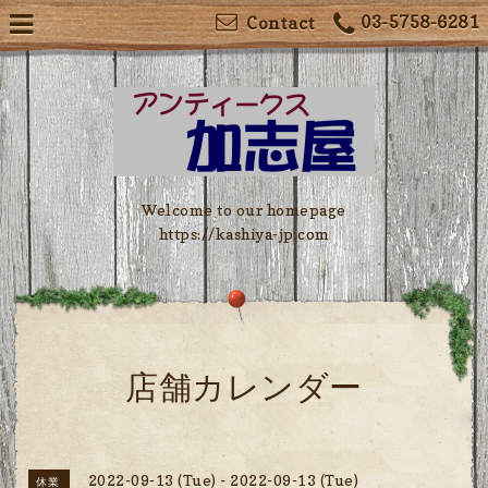
03-5758-6281
Contact
Welcome to our homepage
https://kashiya-jp.com
店舗カレンダー
2022-09-13 (Tue) - 2022-09-13 (Tue)
休業