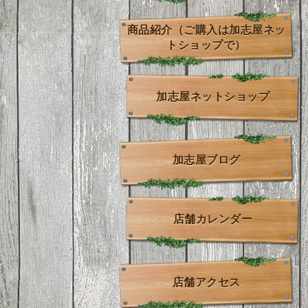
商品紹介（ご購入は加志屋ネッ
トショップで）
加志屋ネットショップ
加志屋ブログ
店舗カレンダー
店舗アクセス