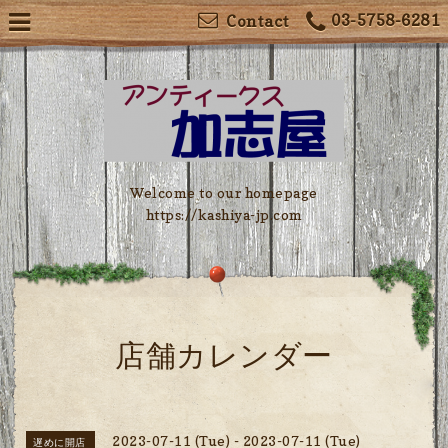
03-5758-6281
Contact
Welcome to our homepage
https://kashiya-jp.com
店舗カレンダー
2023-07-11 (Tue) - 2023-07-11 (Tue)
遅めに開店