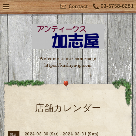
03-5758-6281
Contact
Welcome to our homepage
https://kashiya-jp.com
店舗カレンダー
2024-03-30 (Sat) - 2024-03-31 (Sun)
開店