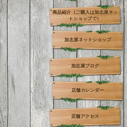
商品紹介（ご購入は加志屋ネッ
トショップで）
加志屋ネットショップ
加志屋ブログ
店舗カレンダー
店舗アクセス