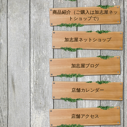
商品紹介（ご購入は加志屋ネッ
トショップで）
加志屋ネットショップ
加志屋ブログ
店舗カレンダー
店舗アクセス