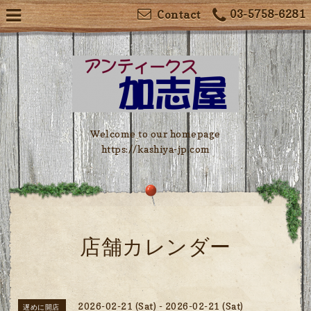
03-5758-6281
Contact
Welcome to our homepage
https://kashiya-jp.com
店舗カレンダー
2026-02-21 (Sat) - 2026-02-21 (Sat)
遅めに開店